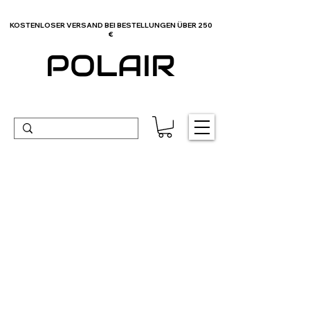
KOSTENLOSER VERSAND BEI BESTELLUNGEN ÜBER 250
€
POLAIR
KUNDENDIENST
Das Personal von Polair, bestehend aus
erfahrenen Mitarbeitern, steht Ihnen bei allen
Fragen rund um Online-Einkäufe jederzeit zur
Verfügung.