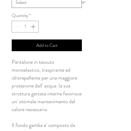
Quantity
*
Add to Cart
Pantalone in tessuto
monoelastico, traspirante ed
idrorepellente per una maggiore
protezione dall' acqua. la sua
struttura garzata interna favorisce
un' ottimale mantenimento del
calore necessario.
Il fondo gamba e' composto da