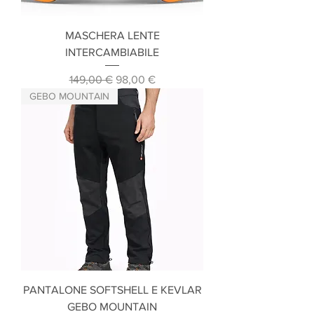
MASCHERA LENTE
INTERCAMBIABILE
Prezzo regolare
Prezzo scontato
149,00 €
98,00 €
GEBO MOUNTAIN
PANTALONE SOFTSHELL E KEVLAR
GEBO MOUNTAIN