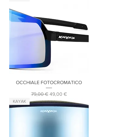
OCCHIALE FOTOCROMATICO
Prezzo regolare
Prezzo scontato
79,00 €
49,00 €
KAYAK