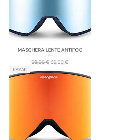
MASCHERA LENTE ANTIFOG
Prezzo regolare
Prezzo scontato
98,00 €
69,00 €
KAYAK