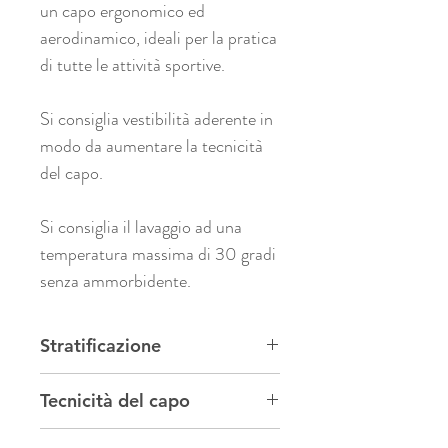
un capo ergonomico ed
aerodinamico, ideali per la pratica
di tutte le attività sportive.
Si consiglia vestibilità aderente in
modo da aumentare la tecnicità
del capo.
Si consiglia il lavaggio ad una
temperatura massima di 30 gradi
senza ammorbidente.
Stratificazione
Il nostro abbigliamento tecnico è
Tecnicità del capo
studiato per essere sfruttato con
una vestizione a strati,
quattro in