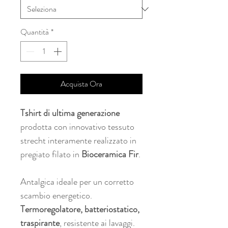
Quantità
*
Acquista Ora
Tshirt di ultima generazione
prodotta con innovativo tessuto
strecht interamente realizzato in
pregiato filato in
Bioceramica Fir
.
Antalgica ideale per un corretto
scambio energetico.
Termoregolatore, batteriostatico,
traspirante
, resistente ai lavaggi.